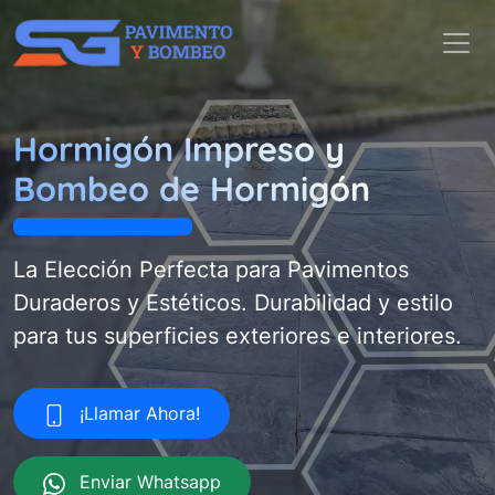
Hormigón Impreso y
Bombeo de Hormigón
La Elección Perfecta para Pavimentos
Duraderos y Estéticos. Durabilidad y estilo
para tus superficies exteriores e interiores.
¡Llamar Ahora!
Enviar Whatsapp